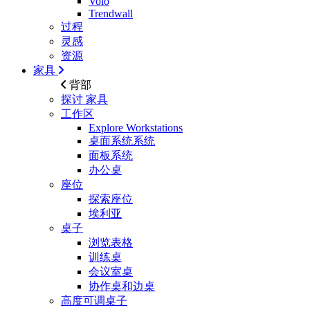
Volo
Trendwall
过程
灵感
资源
家具
背部
探讨
家具
工作区
Explore Workstations
桌面系统系统
面板系统
办公桌
座位
探索座位
埃利亚
桌子
浏览表格
训练桌
会议室桌
协作桌和边桌
高度可调桌子