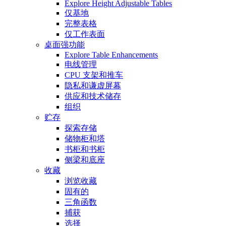
Explore Height Adjustable Tables
仅基地
完整表格
仅工作表面
桌面强功能
Explore Table Enhancements
电线管理
CPU 支架和推车
隐私和谦虚屏幕
供应和技术储存
组织
贮存
探索存储
储物柜和塔
书柜和书柜
侧梁和底座
收藏
浏览收藏
固有的
三角函数
捕获
选择