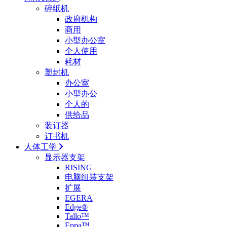
碎纸机
政府机构
商用
小型办公室
个人使用
耗材
塑封机
办公室
小型办公
个人的
供给品
装订器
订书机
人体工学
显示器支架
RISING
电脑组装支架
扩展
EGERA
Edge®
Tallo™
Eppa™