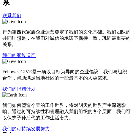
系
该集成的I雅克传感器套件包括微粒(PM10,PM2.5)、占用率、
温度、压力、湿度(RH)、二氧化碳(CO2)和TVCO。
联系我们
单独地通过LTE连接到基于云的数组视图仪表板
作为第四代家族企业运营奠定了我们的文化基础。我们团队的
为长期使用而设计,附有5年保质期
共同理想是，在我们对诚信的承诺下保持一致，巩固最重要的
关系。
我们的家族遗产
Fellowes GIVE是一项以目标为导向的企业倡议，我们与组织
合作，帮助满足当地社区的一些最基本的人类需求。
我们的捐赠计划
我们如何塑造今天的工作世界，将对明天的世界产生深远影
响。通过将可持续性和管理融入我们组织的各个层面，我们可
以保护子孙后代的工作生活潜力。
我们的可持续发展努力