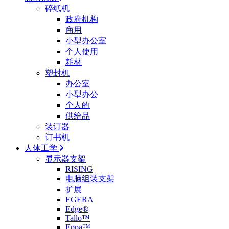
碎纸机
政府机构
商用
小型办公室
个人使用
耗材
塑封机
办公室
小型办公
个人的
供给品
装订器
订书机
人体工学
显示器支架
RISING
电脑组装支架
扩展
EGERA
Edge®
Tallo™
Eppa™