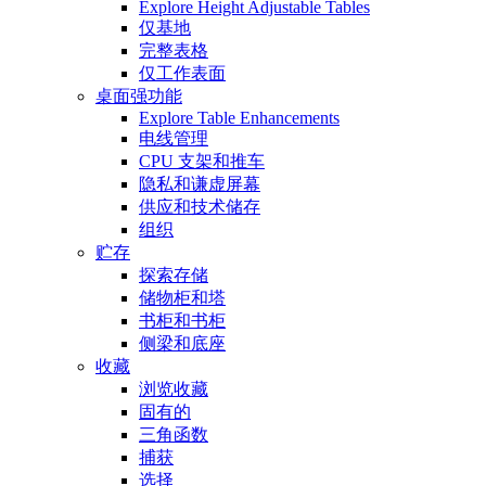
Explore Height Adjustable Tables
仅基地
完整表格
仅工作表面
桌面强功能
Explore Table Enhancements
电线管理
CPU 支架和推车
隐私和谦虚屏幕
供应和技术储存
组织
贮存
探索存储
储物柜和塔
书柜和书柜
侧梁和底座
收藏
浏览收藏
固有的
三角函数
捕获
选择