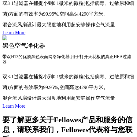
双3-1过滤器在捕捉小到0.1微米的微粒(包括病毒、过敏原和细
菌)方面的有效率为99.95%,空间高达4290平方米。
混合流风扇设计最大限度地利用超安静操作空气流量
Learn More
天花板悬吊高达20',与管道工作无关
黑色空气净化器
环境管理技术包括一套完整的舒适性和控制传感器,可以持续
监控污染物、占用率和噪音水平,以便对变化作出积极反应。
带双H13的优质黑色表面网络净化器,用于打开天花板的真正HEA过滤
器
该集成的I雅克传感器套件包括微粒(PM10,PM2.5)、占用率、
双3-1过滤器在捕捉小到0.1微米的微粒(包括病毒、过敏原和细
温度、压力、湿度(RH)、二氧化碳(CO2)和TVCO。
菌)方面的有效率为99.95%,空间高达4290平方米。
单独地通过LTE连接到基于云的数组视图仪表板
混合流风扇设计最大限度地利用超安静操作空气流量
为长期使用而设计,附有5年保质期
Learn More
天花板悬吊高达20',与管道工作无关
要了解更多关于Fellowes产品和服务的信
环境管理技术包括一套完整的舒适性和控制传感器,可以持续
息，请联系我们，Fellowes代表将与您联
监控污染物、占用率和噪音水平,以便对变化作出积极反应。