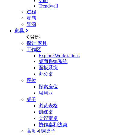
Volo
Trendwall
过程
灵感
资源
家具
背部
探讨
家具
工作区
Explore Workstations
桌面系统系统
面板系统
办公桌
座位
探索座位
埃利亚
桌子
浏览表格
训练桌
会议室桌
协作桌和边桌
高度可调桌子