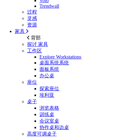
Volo
Trendwall
过程
灵感
资源
家具
背部
探讨
家具
工作区
Explore Workstations
桌面系统系统
面板系统
办公桌
座位
探索座位
埃利亚
桌子
浏览表格
训练桌
会议室桌
协作桌和边桌
高度可调桌子