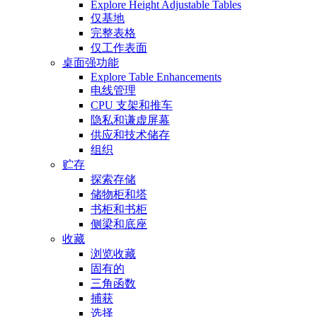
Explore Height Adjustable Tables
仅基地
完整表格
仅工作表面
桌面强功能
Explore Table Enhancements
电线管理
CPU 支架和推车
隐私和谦虚屏幕
供应和技术储存
组织
贮存
探索存储
储物柜和塔
书柜和书柜
侧梁和底座
收藏
浏览收藏
固有的
三角函数
捕获
选择