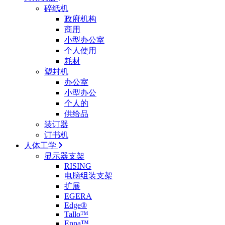
碎纸机
政府机构
商用
小型办公室
个人使用
耗材
塑封机
办公室
小型办公
个人的
供给品
装订器
订书机
人体工学
显示器支架
RISING
电脑组装支架
扩展
EGERA
Edge®
Tallo™
Eppa™