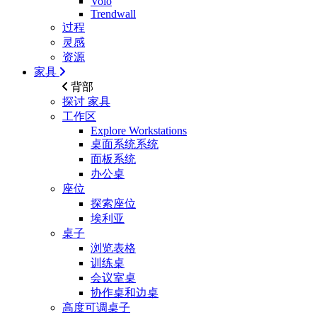
Volo
Trendwall
过程
灵感
资源
家具
背部
探讨
家具
工作区
Explore Workstations
桌面系统系统
面板系统
办公桌
座位
探索座位
埃利亚
桌子
浏览表格
训练桌
会议室桌
协作桌和边桌
高度可调桌子