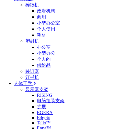
碎纸机
政府机构
商用
小型办公室
个人使用
耗材
塑封机
办公室
小型办公
个人的
供给品
装订器
订书机
人体工学
显示器支架
RISING
电脑组装支架
扩展
EGERA
Edge®
Tallo™
Eppa™