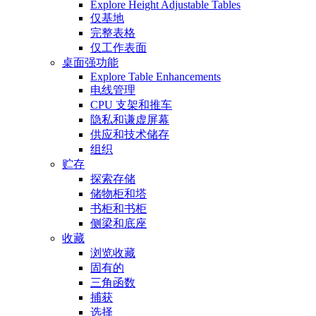
Explore Height Adjustable Tables
仅基地
完整表格
仅工作表面
桌面强功能
Explore Table Enhancements
电线管理
CPU 支架和推车
隐私和谦虚屏幕
供应和技术储存
组织
贮存
探索存储
储物柜和塔
书柜和书柜
侧梁和底座
收藏
浏览收藏
固有的
三角函数
捕获
选择