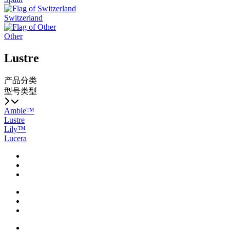
Switzerland
Other
Lustre
产品分类
型号类型
Amble™
Lustre
Lily™
Lucera