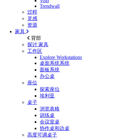
Volo
Trendwall
过程
灵感
资源
家具
背部
探讨
家具
工作区
Explore Workstations
桌面系统系统
面板系统
办公桌
座位
探索座位
埃利亚
桌子
浏览表格
训练桌
会议室桌
协作桌和边桌
高度可调桌子