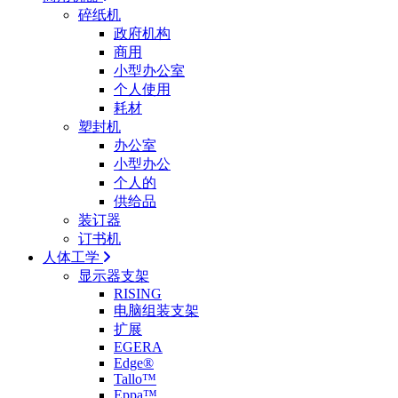
碎纸机
政府机构
商用
小型办公室
个人使用
耗材
塑封机
办公室
小型办公
个人的
供给品
装订器
订书机
人体工学
显示器支架
RISING
电脑组装支架
扩展
EGERA
Edge®
Tallo™
Eppa™