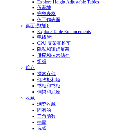
Explore Height Adjustable Tables
仅基地
完整表格
仅工作表面
桌面强功能
Explore Table Enhancements
电线管理
CPU 支架和推车
隐私和谦虚屏幕
供应和技术储存
组织
贮存
探索存储
储物柜和塔
书柜和书柜
侧梁和底座
收藏
浏览收藏
固有的
三角函数
捕获
选择