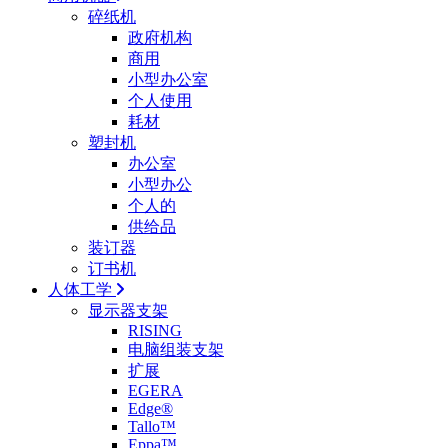
碎纸机
政府机构
商用
小型办公室
个人使用
耗材
塑封机
办公室
小型办公
个人的
供给品
装订器
订书机
人体工学
显示器支架
RISING
电脑组装支架
扩展
EGERA
Edge®
Tallo™
Eppa™