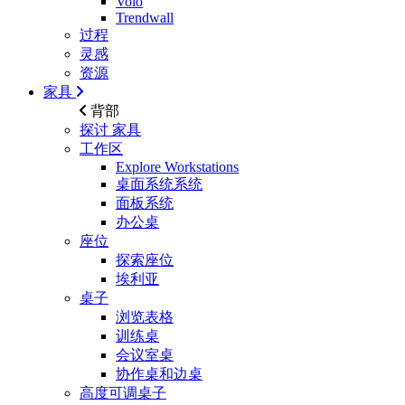
Volo
Trendwall
过程
灵感
资源
家具
背部
探讨
家具
工作区
Explore Workstations
桌面系统系统
面板系统
办公桌
座位
探索座位
埃利亚
桌子
浏览表格
训练桌
会议室桌
协作桌和边桌
高度可调桌子