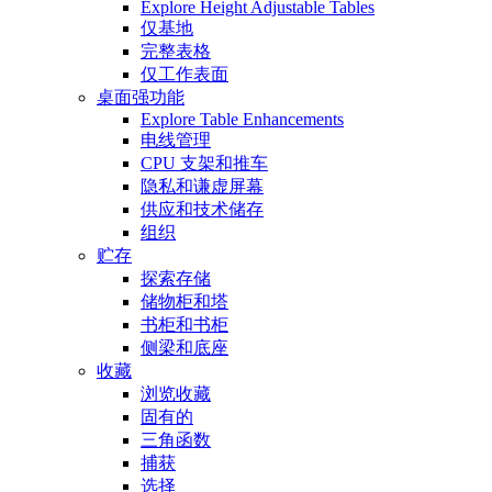
Explore Height Adjustable Tables
仅基地
完整表格
仅工作表面
桌面强功能
Explore Table Enhancements
电线管理
CPU 支架和推车
隐私和谦虚屏幕
供应和技术储存
组织
贮存
探索存储
储物柜和塔
书柜和书柜
侧梁和底座
收藏
浏览收藏
固有的
三角函数
捕获
选择