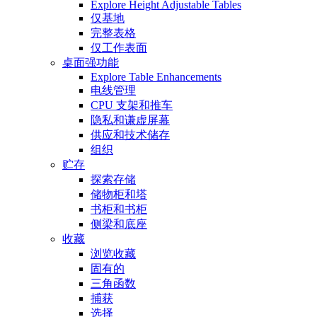
Explore Height Adjustable Tables
仅基地
完整表格
仅工作表面
桌面强功能
Explore Table Enhancements
电线管理
CPU 支架和推车
隐私和谦虚屏幕
供应和技术储存
组织
贮存
探索存储
储物柜和塔
书柜和书柜
侧梁和底座
收藏
浏览收藏
固有的
三角函数
捕获
选择