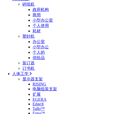
碎纸机
政府机构
商用
小型办公室
个人使用
耗材
塑封机
办公室
小型办公
个人的
供给品
装订器
订书机
人体工学
显示器支架
RISING
电脑组装支架
扩展
EGERA
Edge®
Tallo™
Eppa™