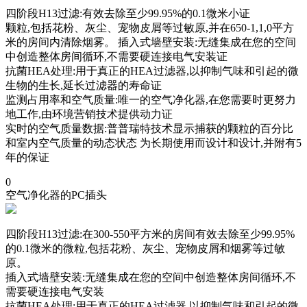
四阶段H13过滤:有效去除至少99.95%的0.1微米小证
颗粒,包括花粉、灰尘、宠物皮屑等过敏原,并在650-1,1,0平方
米的房间内清除烟雾。 插入式墙壁安装:无缝集成在您的空间
中创造整体房间循环,不需要硬连接电气安装证
抗菌HEA处理:用于真正的HEA过滤器,以抑制气味和引起的微
生物的生长,延长过滤器的寿命证
监测占用率和空气质量:唯一的空气净化器,在您需要时更努力
地工作,由环境营销技术提供动力证
实时的空气质量数据:普普瑞特技术显示捕获的颗粒的百分比
和室内空气质量的动态状态 为长期使用而设计和设计,并附有5
年的保证
0
空气净化器的PC插头
四阶段H13过滤:在300-550平方米的房间有效去除至少99.95%
的0.1微米的微粒,包括花粉、灰尘、宠物皮屑和烟雾等过敏
原。
插入式墙壁安装:无缝集成在您的空间中创造整体房间循环,不
需要硬连接电气安装
抗菌HEA处理:用于真正的HEA过滤器,以抑制气味和引起的微