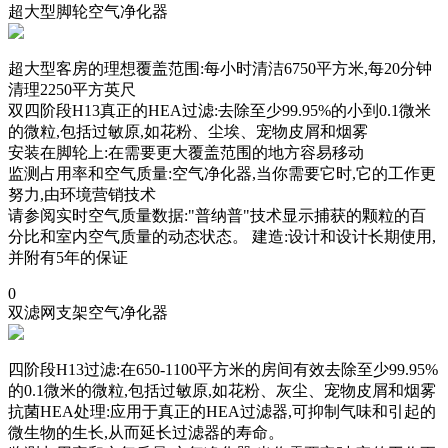
超大型脚轮空气净化器
超大型客房的理想覆盖范围:每小时清洁6750平方米,每20分钟
清理2250平方英尺
双四阶段H13真正的HEA过滤:去除至少99.95%的小到0.1微米
的微粒,包括过敏原,如花粉、尘埃、宠物皮屑和烟雾
安装在脚轮上:在需要更大覆盖范围的地方容易移动
监测占用率和空气质量:空气净化器,当你需要它时,它的工作更
努力,由环境营销技术
请参阅实时空气质量数据:"普纳普"技术显示捕获的颗粒的百
分比和室内空气质量的动态状态。 建造:设计和设计长期使用,
并附有5年的保证
0
双滤网支架空气净化器
四阶段H13过滤:在650-1100平方米的房间有效去除至少99.95%
的0.1微米的微粒,包括过敏原,如花粉、灰尘、宠物皮屑和烟雾
抗菌HEA处理:应用于真正的HEA过滤器,可抑制气味和引起的
微生物的生长,从而延长过滤器的寿命。