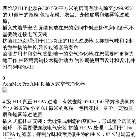
四阶段H13过滤:在300-550平方米的房间有效去除至少99.95%
的0.1微米的微粒,包括花粉、灰尘、宠物皮屑和烟雾等过敏
原。
插入式墙壁安装:无缝集成在您的空间中创造整体房间循环,不
需要硬连接电气安装
抗菌HEA处理:用于H13真正的HEA过滤器,以抑制气味和引起
的微生物的生长,延长过滤器的寿命
监测占用率和空气质量:唯一的空气净化器,在您需要时更努力
地工作,由环境营销技术提供动力 为长期使用而设计和设计,并
附有5年的保证
0
AeraMax Pro AM4R 插入式空气净化器
4 级 H13 真正 HEPA 过滤：有效去除 650-1,1o0 平方米房间内
至少 99.95% 小至 0.1 微米的颗粒，包括花粉、灰尘、宠物皮
屑和烟雾等过敏原
插入式壁挂式安装：无缝集成到您的空间中，形成整个房间的
循环，不需要硬连线电气安装 抗菌 HEPA 处理：应用于 True
HEPA 过滤器，抑制异味和污渍微生物的生长，延长过滤器的