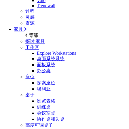
Volo
Trendwall
过程
灵感
资源
家具
背部
探讨
家具
工作区
Explore Workstations
桌面系统系统
面板系统
办公桌
座位
探索座位
埃利亚
桌子
浏览表格
训练桌
会议室桌
协作桌和边桌
高度可调桌子