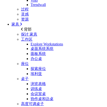
Volo
Trendwall
过程
灵感
资源
家具
背部
探讨
家具
工作区
Explore Workstations
桌面系统系统
面板系统
办公桌
座位
探索座位
埃利亚
桌子
浏览表格
训练桌
会议室桌
协作桌和边桌
高度可调桌子