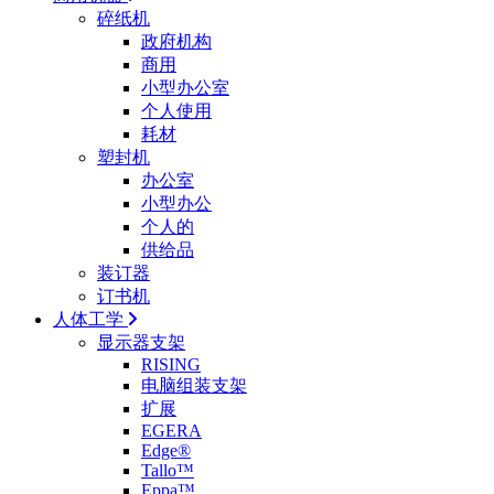
碎纸机
政府机构
商用
小型办公室
个人使用
耗材
塑封机
办公室
小型办公
个人的
供给品
装订器
订书机
人体工学
显示器支架
RISING
电脑组装支架
扩展
EGERA
Edge®
Tallo™
Eppa™