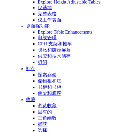
Explore Height Adjustable Tables
仅基地
完整表格
仅工作表面
桌面强功能
Explore Table Enhancements
电线管理
CPU 支架和推车
隐私和谦虚屏幕
供应和技术储存
组织
贮存
探索存储
储物柜和塔
书柜和书柜
侧梁和底座
收藏
浏览收藏
固有的
三角函数
捕获
选择