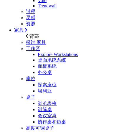
Volo
Trendwall
过程
灵感
资源
家具
背部
探讨
家具
工作区
Explore Workstations
桌面系统系统
面板系统
办公桌
座位
探索座位
埃利亚
桌子
浏览表格
训练桌
会议室桌
协作桌和边桌
高度可调桌子