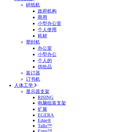
碎纸机
政府机构
商用
小型办公室
个人使用
耗材
塑封机
办公室
小型办公
个人的
供给品
装订器
订书机
人体工学
显示器支架
RISING
电脑组装支架
扩展
EGERA
Edge®
Tallo™
Eppa™