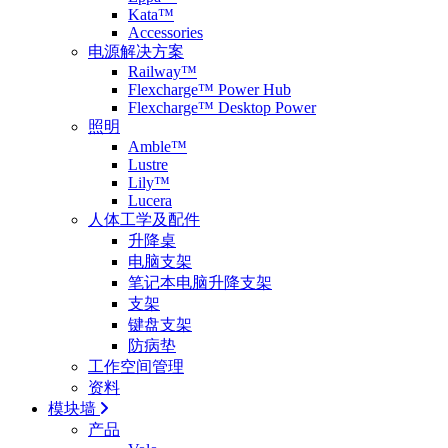
Kata™
Accessories
电源解决方案
Railway™
Flexcharge™ Power Hub
Flexcharge™ Desktop Power
照明
Amble™
Lustre
Lily™
Lucera
人体工学及配件
升降桌
电脑支架
笔记本电脑升降支架
支架
键盘支架
防病垫
工作空间管理
资料
模块墙
产品