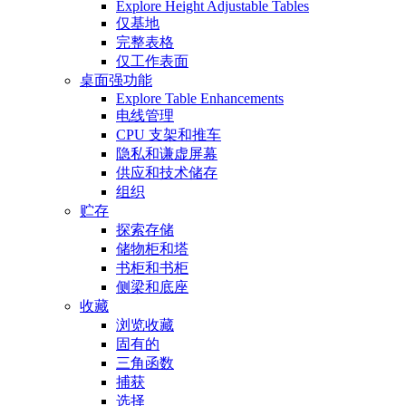
Explore Height Adjustable Tables
仅基地
完整表格
仅工作表面
桌面强功能
Explore Table Enhancements
电线管理
CPU 支架和推车
隐私和谦虚屏幕
供应和技术储存
组织
贮存
探索存储
储物柜和塔
书柜和书柜
侧梁和底座
收藏
浏览收藏
固有的
三角函数
捕获
选择