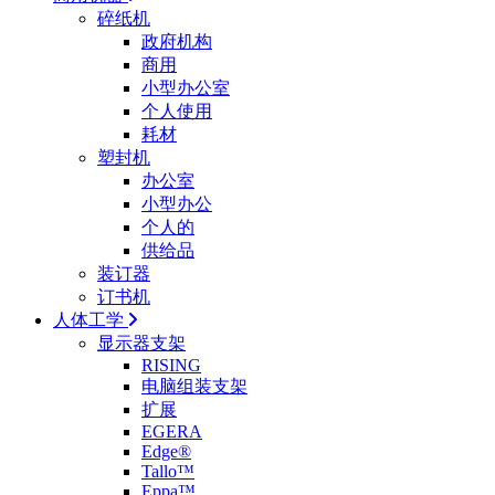
碎纸机
政府机构
商用
小型办公室
个人使用
耗材
塑封机
办公室
小型办公
个人的
供给品
装订器
订书机
人体工学
显示器支架
RISING
电脑组装支架
扩展
EGERA
Edge®
Tallo™
Eppa™