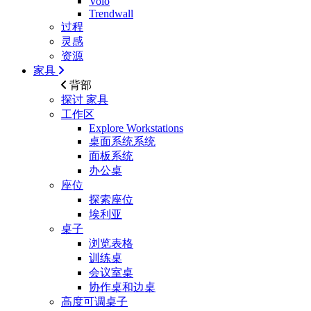
Volo
Trendwall
过程
灵感
资源
家具
背部
探讨
家具
工作区
Explore Workstations
桌面系统系统
面板系统
办公桌
座位
探索座位
埃利亚
桌子
浏览表格
训练桌
会议室桌
协作桌和边桌
高度可调桌子