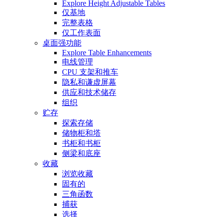
Explore Height Adjustable Tables
仅基地
完整表格
仅工作表面
桌面强功能
Explore Table Enhancements
电线管理
CPU 支架和推车
隐私和谦虚屏幕
供应和技术储存
组织
贮存
探索存储
储物柜和塔
书柜和书柜
侧梁和底座
收藏
浏览收藏
固有的
三角函数
捕获
选择