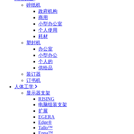
碎纸机
政府机构
商用
小型办公室
个人使用
耗材
塑封机
办公室
小型办公
个人的
供给品
装订器
订书机
人体工学
显示器支架
RISING
电脑组装支架
扩展
EGERA
Edge®
Tallo™
Eppa™