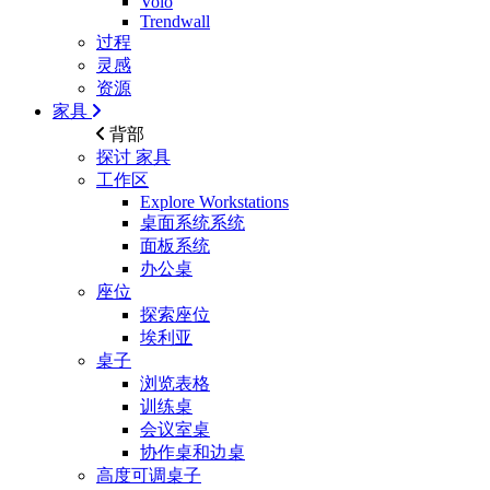
Volo
Trendwall
过程
灵感
资源
家具
背部
探讨
家具
工作区
Explore Workstations
桌面系统系统
面板系统
办公桌
座位
探索座位
埃利亚
桌子
浏览表格
训练桌
会议室桌
协作桌和边桌
高度可调桌子