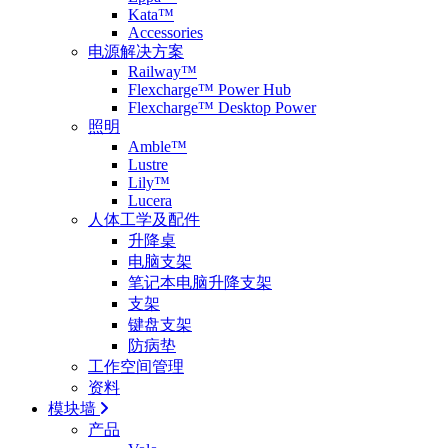
Kata™
Accessories
电源解决方案
Railway™
Flexcharge™ Power Hub
Flexcharge™ Desktop Power
照明
Amble™
Lustre
Lily™
Lucera
人体工学及配件
升降桌
电脑支架
笔记本电脑升降支架
支架
键盘支架
防病垫
工作空间管理
资料
模块墙
产品