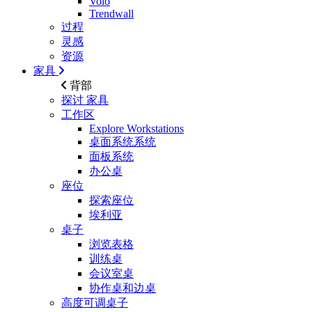
Volo
Trendwall
过程
灵感
资源
家具
背部
探讨
家具
工作区
Explore Workstations
桌面系统系统
面板系统
办公桌
座位
探索座位
埃利亚
桌子
浏览表格
训练桌
会议室桌
协作桌和边桌
高度可调桌子