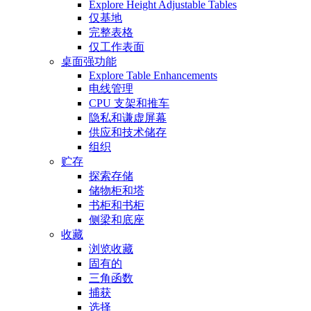
Explore Height Adjustable Tables
仅基地
完整表格
仅工作表面
桌面强功能
Explore Table Enhancements
电线管理
CPU 支架和推车
隐私和谦虚屏幕
供应和技术储存
组织
贮存
探索存储
储物柜和塔
书柜和书柜
侧梁和底座
收藏
浏览收藏
固有的
三角函数
捕获
选择