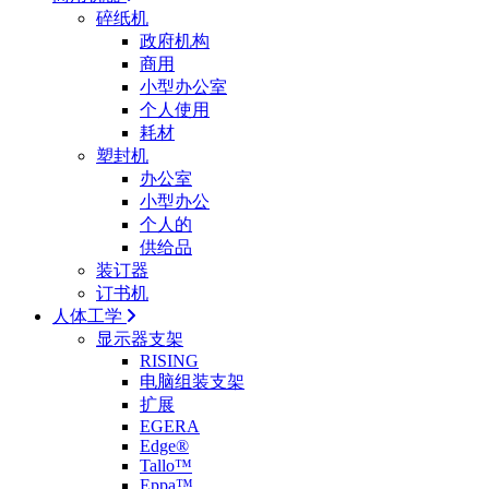
碎纸机
政府机构
商用
小型办公室
个人使用
耗材
塑封机
办公室
小型办公
个人的
供给品
装订器
订书机
人体工学
显示器支架
RISING
电脑组装支架
扩展
EGERA
Edge®
Tallo™
Eppa™