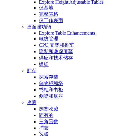
Explore Height Adjustable Tables
仅基地
完整表格
仅工作表面
桌面强功能
Explore Table Enhancements
电线管理
CPU 支架和推车
隐私和谦虚屏幕
供应和技术储存
组织
贮存
探索存储
储物柜和塔
书柜和书柜
侧梁和底座
收藏
浏览收藏
固有的
三角函数
捕获
选择