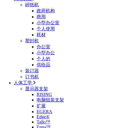
碎纸机
政府机构
商用
小型办公室
个人使用
耗材
塑封机
办公室
小型办公
个人的
供给品
装订器
订书机
人体工学
显示器支架
RISING
电脑组装支架
扩展
EGERA
Edge®
Tallo™
Eppa™