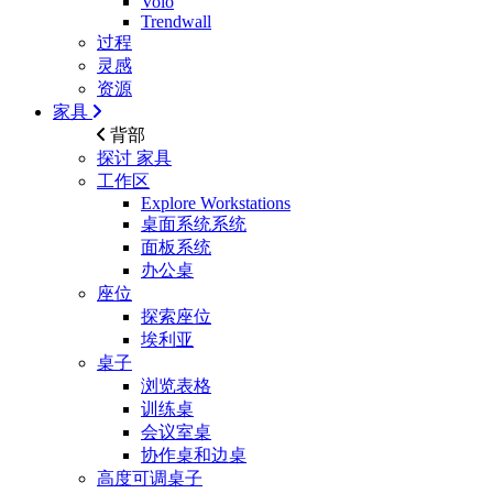
Volo
Trendwall
过程
灵感
资源
家具
背部
探讨
家具
工作区
Explore Workstations
桌面系统系统
面板系统
办公桌
座位
探索座位
埃利亚
桌子
浏览表格
训练桌
会议室桌
协作桌和边桌
高度可调桌子