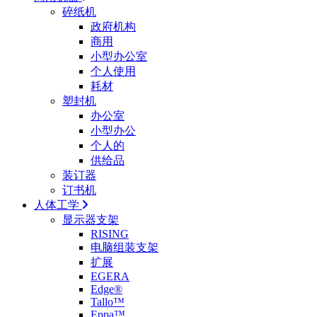
碎纸机
政府机构
商用
小型办公室
个人使用
耗材
塑封机
办公室
小型办公
个人的
供给品
装订器
订书机
人体工学
显示器支架
RISING
电脑组装支架
扩展
EGERA
Edge®
Tallo™
Eppa™