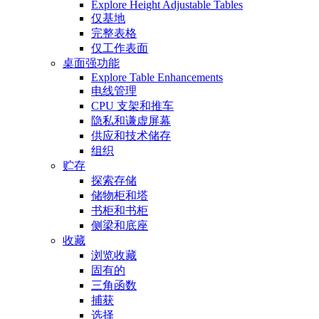
Explore Height Adjustable Tables
仅基地
完整表格
仅工作表面
桌面强功能
Explore Table Enhancements
电线管理
CPU 支架和推车
隐私和谦虚屏幕
供应和技术储存
组织
贮存
探索存储
储物柜和塔
书柜和书柜
侧梁和底座
收藏
浏览收藏
固有的
三角函数
捕获
选择