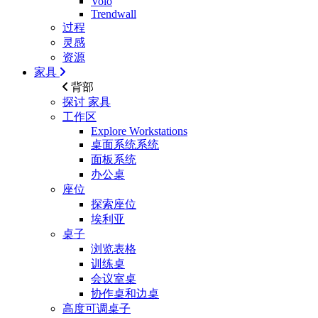
Volo
Trendwall
过程
灵感
资源
家具
背部
探讨
家具
工作区
Explore Workstations
桌面系统系统
面板系统
办公桌
座位
探索座位
埃利亚
桌子
浏览表格
训练桌
会议室桌
协作桌和边桌
高度可调桌子