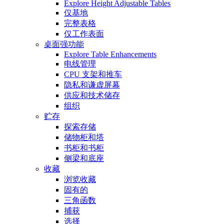
Explore Height Adjustable Tables
仅基地
完整表格
仅工作表面
桌面强功能
Explore Table Enhancements
电线管理
CPU 支架和推车
隐私和谦虚屏幕
供应和技术储存
组织
贮存
探索存储
储物柜和塔
书柜和书柜
侧梁和底座
收藏
浏览收藏
固有的
三角函数
捕获
选择