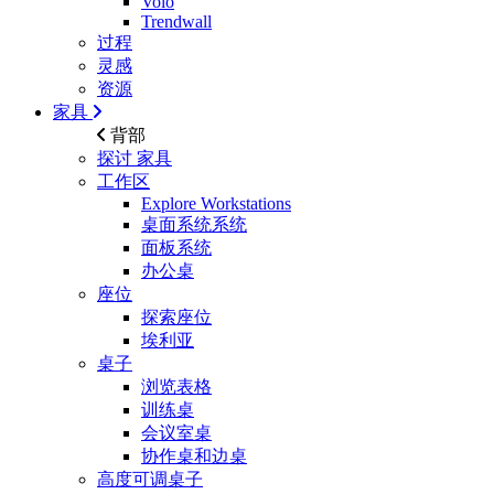
Volo
Trendwall
过程
灵感
资源
家具
背部
探讨
家具
工作区
Explore Workstations
桌面系统系统
面板系统
办公桌
座位
探索座位
埃利亚
桌子
浏览表格
训练桌
会议室桌
协作桌和边桌
高度可调桌子