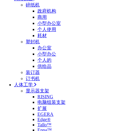
碎纸机
政府机构
商用
小型办公室
个人使用
耗材
塑封机
办公室
小型办公
个人的
供给品
装订器
订书机
人体工学
显示器支架
RISING
电脑组装支架
扩展
EGERA
Edge®
Tallo™
Eppa™