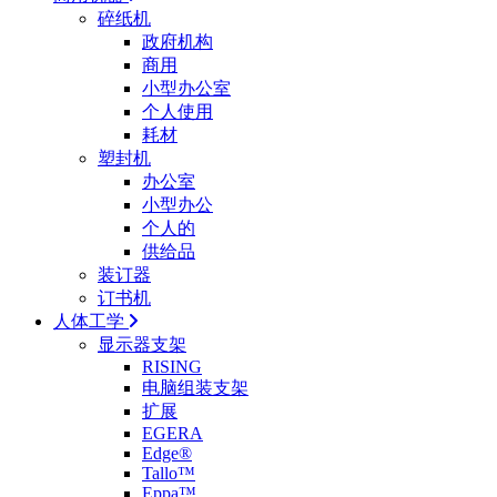
碎纸机
政府机构
商用
小型办公室
个人使用
耗材
塑封机
办公室
小型办公
个人的
供给品
装订器
订书机
人体工学
显示器支架
RISING
电脑组装支架
扩展
EGERA
Edge®
Tallo™
Eppa™