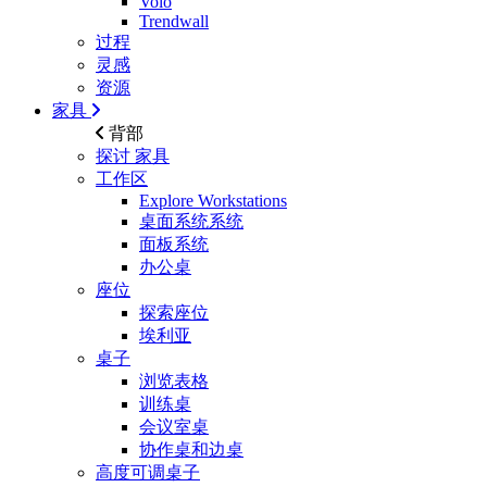
Volo
Trendwall
过程
灵感
资源
家具
背部
探讨
家具
工作区
Explore Workstations
桌面系统系统
面板系统
办公桌
座位
探索座位
埃利亚
桌子
浏览表格
训练桌
会议室桌
协作桌和边桌
高度可调桌子