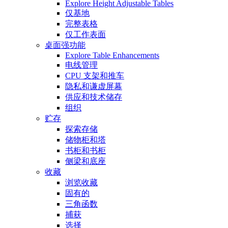
Explore Height Adjustable Tables
仅基地
完整表格
仅工作表面
桌面强功能
Explore Table Enhancements
电线管理
CPU 支架和推车
隐私和谦虚屏幕
供应和技术储存
组织
贮存
探索存储
储物柜和塔
书柜和书柜
侧梁和底座
收藏
浏览收藏
固有的
三角函数
捕获
选择