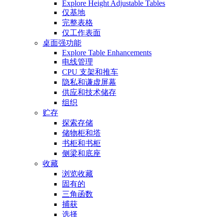
Explore Height Adjustable Tables
仅基地
完整表格
仅工作表面
桌面强功能
Explore Table Enhancements
电线管理
CPU 支架和推车
隐私和谦虚屏幕
供应和技术储存
组织
贮存
探索存储
储物柜和塔
书柜和书柜
侧梁和底座
收藏
浏览收藏
固有的
三角函数
捕获
选择