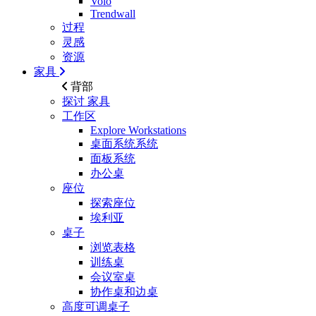
Volo
Trendwall
过程
灵感
资源
家具
背部
探讨
家具
工作区
Explore Workstations
桌面系统系统
面板系统
办公桌
座位
探索座位
埃利亚
桌子
浏览表格
训练桌
会议室桌
协作桌和边桌
高度可调桌子