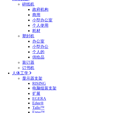
碎纸机
政府机构
商用
小型办公室
个人使用
耗材
塑封机
办公室
小型办公
个人的
供给品
装订器
订书机
人体工学
显示器支架
RISING
电脑组装支架
扩展
EGERA
Edge®
Tallo™
Eppa™