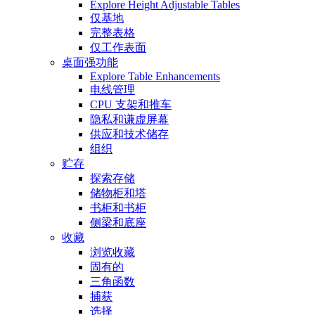
Explore Height Adjustable Tables
仅基地
完整表格
仅工作表面
桌面强功能
Explore Table Enhancements
电线管理
CPU 支架和推车
隐私和谦虚屏幕
供应和技术储存
组织
贮存
探索存储
储物柜和塔
书柜和书柜
侧梁和底座
收藏
浏览收藏
固有的
三角函数
捕获
选择