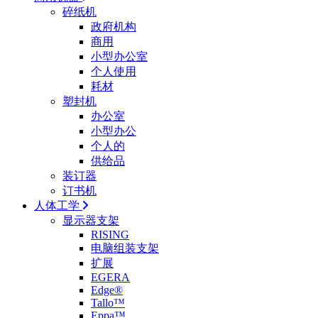
碎纸机
政府机构
商用
小型办公室
个人使用
耗材
塑封机
办公室
小型办公
个人的
供给品
装订器
订书机
人体工学
显示器支架
RISING
电脑组装支架
扩展
EGERA
Edge®
Tallo™
Eppa™