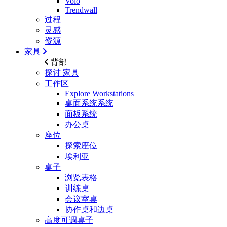
Volo
Trendwall
过程
灵感
资源
家具
背部
探讨
家具
工作区
Explore Workstations
桌面系统系统
面板系统
办公桌
座位
探索座位
埃利亚
桌子
浏览表格
训练桌
会议室桌
协作桌和边桌
高度可调桌子