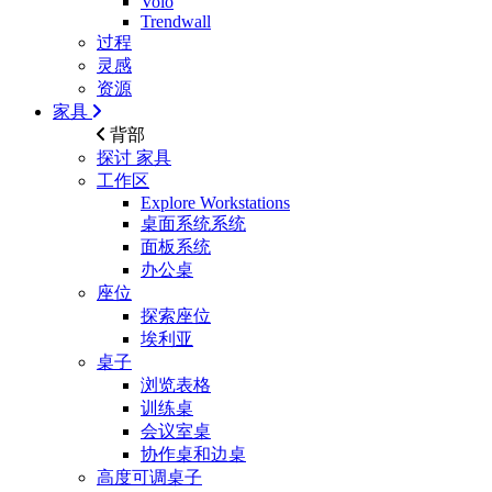
Volo
Trendwall
过程
灵感
资源
家具
背部
探讨
家具
工作区
Explore Workstations
桌面系统系统
面板系统
办公桌
座位
探索座位
埃利亚
桌子
浏览表格
训练桌
会议室桌
协作桌和边桌
高度可调桌子