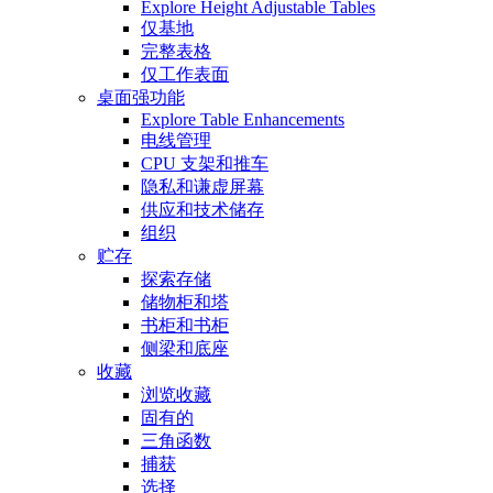
Explore Height Adjustable Tables
仅基地
完整表格
仅工作表面
桌面强功能
Explore Table Enhancements
电线管理
CPU 支架和推车
隐私和谦虚屏幕
供应和技术储存
组织
贮存
探索存储
储物柜和塔
书柜和书柜
侧梁和底座
收藏
浏览收藏
固有的
三角函数
捕获
选择