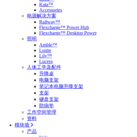
Kata™
Accessories
电源解决方案
Railway™
Flexcharge™ Power Hub
Flexcharge™ Desktop Power
照明
Amble™
Lustre
Lily™
Lucera
人体工学及配件
升降桌
电脑支架
笔记本电脑升降支架
支架
键盘支架
防病垫
工作空间管理
资料
模块墙
产品