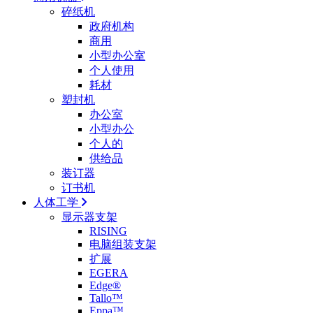
碎纸机
政府机构
商用
小型办公室
个人使用
耗材
塑封机
办公室
小型办公
个人的
供给品
装订器
订书机
人体工学
显示器支架
RISING
电脑组装支架
扩展
EGERA
Edge®
Tallo™
Eppa™